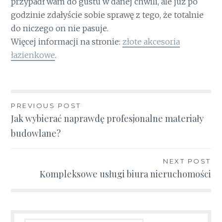
przypadł wam do gustu w danej chwili, ale już po
godzinie zdałyście sobie sprawę z tego, że totalnie
do niczego on nie pasuje.
Więcej informacji na stronie:
złote akcesoria
łazienkowe
.
Nawigacja
PREVIOUS POST
Jak wybierać naprawdę profesjonalne materiały
wpisu
budowlane?
NEXT POST
Kompleksowe usługi biura nieruchomości